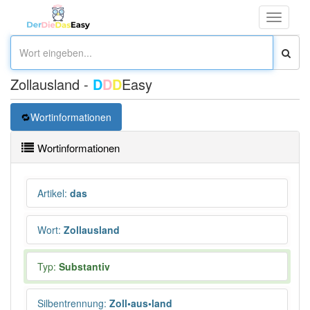
Toggle
navigati
Zollausland -
D
D
D
Easy
Wortinformationen
Wortinformationen
Artikel
:
das
Wort
:
Zollausland
Typ:
Substantiv
Silbentrennung
:
Zoll•aus•land