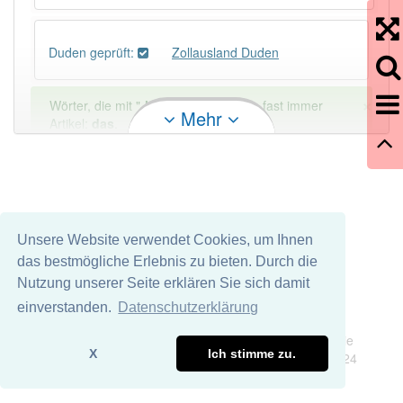
Duden geprüft:
Zollausland Duden
×
Wörter, die mit "-
land
" enden, haben fast immer
Mehr
Artikel:
das
.
DER:
8
Ausnahmen
Beispiele
DIE:
1
Ausnahmen
Beispiele
Unsere Website verwendet Cookies, um Ihnen
das bestmögliche Erlebnis zu bieten. Durch die
DAS:
193
Nutzung unserer Seite erklären Sie sich damit
PowerIndex:
2
einverstanden.
Datenschutzerklärung
Impressum
Datenschutz
Wir übernehmen keine Garantie und keine Haftung für die
Häufigkeit: 2 von 10
X
Ich stimme zu.
Richtigkeit und Vollständigkeit dieser Seite. DDDEasy 2024
Wörter mit Endung
-zollausland
: 1