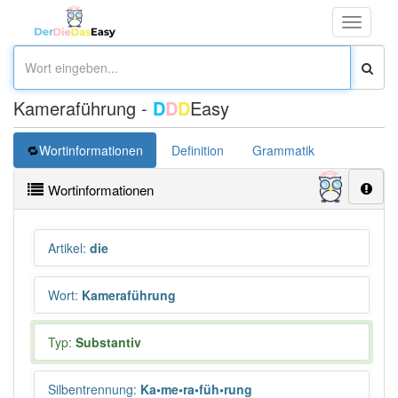
Toggle
navigati
Kameraführung -
D
D
D
Easy
Wortinformationen
Definition
Grammatik
Wortinformationen
Artikel
:
die
Wort
:
Kameraführung
Typ:
Substantiv
Silbentrennung
:
Ka•me•ra•füh•rung