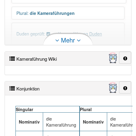
Plural
:
die Kameraführungen
Duden geprüft:
Kameraführung Duden
Mehr
Kameraführung Wiktionary
Kameraführung Wiki
×
Wörter, die mit "-
ung
" enden, haben fast immer
Artikel:
die
.
Konjunktion
DER:
127
Ausnahmen
Beispiele
DIE:
11 043
Singular
Plural
DAS:
2
Ausnahmen
Beispiele
die
die
Nominativ
Nominativ
Kameraführung
Kameraführu
PowerIndex:
5