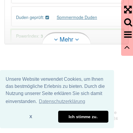
Duden geprüft:
Sommermode Duden
PowerIndex:
3
Mehr
Häufigkeit: 4 von 10
Wörter mit Endung
-sommermode
: 1
Unsere Website verwendet Cookies, um Ihnen
Wörter mit Endung
-sommermode
aber mit einem
das bestmögliche Erlebnis zu bieten. Durch die
anderen Artikel
die
: 0
Nutzung unserer Seite erklären Sie sich damit
einverstanden.
Datenschutzerklärung
91% unserer Spielapp-Nutzer haben den Artikel
Impressum
Datenschutz
korrekt erraten.
Wir übernehmen keine Garantie und keine Haftung für die
X
Ich stimme zu.
Richtigkeit und Vollständigkeit dieser Seite. DDDEasy 2024