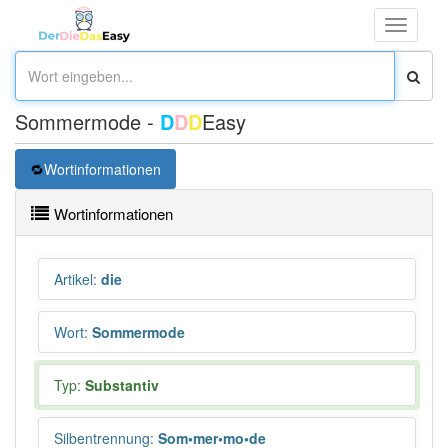
Toggle
navigati
Sommermode -
D
D
D
Easy
Wortinformationen
Wortinformationen
Artikel
:
die
Wort
:
Sommermode
Typ:
Substantiv
Silbentrennung
:
Som•mer•mo•de