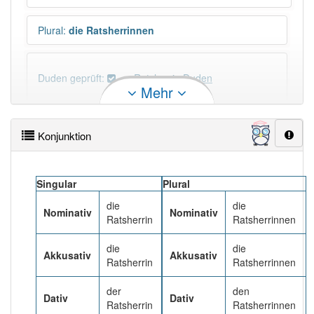
Plural
:
die Ratsherrinnen
Duden geprüft:
Ratsherrin Duden
Mehr
Ratsherrin Wiktionary
Konjunktion
×
Wörter, die mit "-
in
" enden, haben fast immer
Artikel:
die
.
Singular
Plural
die
die
Nominativ
Nominativ
DER:
670
Ausnahmen
Beispiele
Ratsherrin
Ratsherrinnen
DIE:
10 051
die
die
Akkusativ
Akkusativ
Ratsherrin
Ratsherrinnen
DAS:
918
Ausnahmen
Beispiele
der
den
Dativ
Dativ
Ratsherrin
Ratsherrinnen
PowerIndex:
3