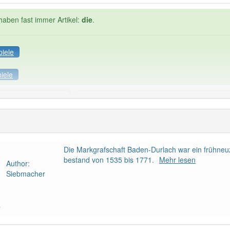
haben fast immer Artikel:
die
.
piele
iele
Häufigkeit: 2 von 10
nische linie
: 1
Wörter mit End
die
: 0
Die Markgrafschaft Baden-Durlach war ein frühneuz
bestand von 1535 bis 1771.
Mehr lesen
Author:
 haben den Artikel korrekt erraten.
Siebmacher
a