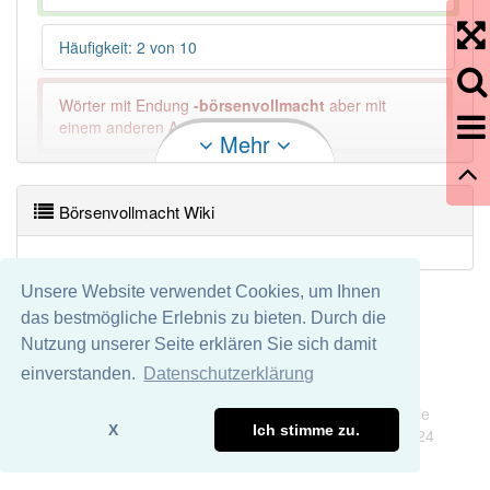
Häufigkeit: 2 von 10
Wörter mit Endung
-börsenvollmacht
aber mit
einem anderen Artikel: -1
Mehr
97% unserer Spielapp-Nutzer haben den Artikel
korrekt erraten.
Börsenvollmacht Wiki
Unsere Website verwendet Cookies, um Ihnen
das bestmögliche Erlebnis zu bieten. Durch die
Nutzung unserer Seite erklären Sie sich damit
einverstanden.
Datenschutzerklärung
Impressum
Datenschutz
Wir übernehmen keine Garantie und keine Haftung für die
X
Ich stimme zu.
Richtigkeit und Vollständigkeit dieser Seite. DDDEasy 2024