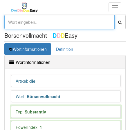
Toggle
navigati
Börsenvollmacht -
D
D
D
Easy
Wortinformationen
Definition
Wortinformationen
Artikel
:
die
Wort
:
Börsenvollmacht
Typ:
Substantiv
PowerIndex:
1