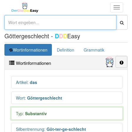
Toggle
navigati
Göttergeschlecht -
D
D
D
Easy
Wortinformationen
Definition
Grammatik
Übersetz
Wortinformationen
Artikel
:
das
Wort
:
Göttergeschlecht
Typ:
Substantiv
Silbentrennung
:
Göt•ter•ge•schlecht