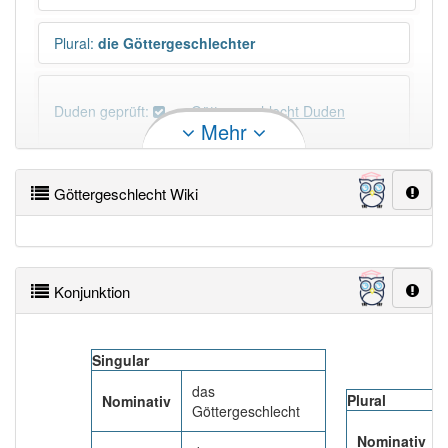
Plural
:
die Göttergeschlechter
Duden geprüft:
Göttergeschlecht Duden
Mehr
Göttergeschlecht Wiktionary
Göttergeschlecht Wiki
×
Wörter, die mit "-
echt
" enden, haben fast immer
Artikel:
das
.
Konjunktion
DER:
37
Ausnahmen
Beispiele
DIE:
0
Singular
DAS:
309
das
Plural
Nominativ
PowerIndex:
3
Göttergeschlecht
Nominativ