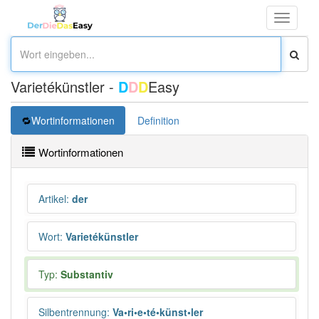
Toggle
navigati
Varietékünstler -
D
D
D
Easy
Wortinformationen
Definition
Wortinformationen
Artikel
:
der
Wort
:
Varietékünstler
Typ:
Substantiv
Silbentrennung
:
Va•ri•e•té•künst•ler