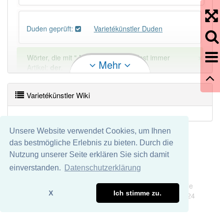
Duden geprüft:
Varietékünstler Duden
×
Wörter, die mit "-
ler
" enden, haben fast immer
Mehr
Artikel:
der
.
Varietékünstler Wiki
DER:
1 397
DIE:
9
Ausnahmen
Beispiele
Unsere Website verwendet Cookies, um Ihnen
DAS:
11
Ausnahmen
Beispiele
das bestmögliche Erlebnis zu bieten. Durch die
Nutzung unserer Seite erklären Sie sich damit
PowerIndex:
2
einverstanden.
Datenschutzerklärung
Impressum
Datenschutz
Wir übernehmen keine Garantie und keine Haftung für die
Häufigkeit: 2 von 10
X
Ich stimme zu.
Richtigkeit und Vollständigkeit dieser Seite. DDDEasy 2024
Wörter mit Endung
-varietékünstler
: 1