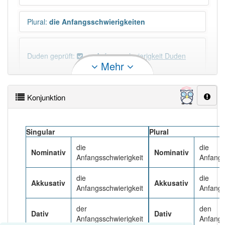
Plural
:
die Anfangsschwierigkeiten
Duden geprüft:
Anfangsschwierigkeit Duden
Mehr
Anfangsschwierigkeit Wiktionary
Konjunktion
×
Wörter, die mit "-
keit
" enden, haben fast immer
Artikel:
die
.
Singular
Plural
die
die
DER:
0
Nominativ
Nominativ
Anfangsschwierigkeit
Anfangs
DIE:
2 313
DAS:
0
die
die
Akkusativ
Akkusativ
Anfangsschwierigkeit
Anfangs
PowerIndex:
3
der
den
Dativ
Dativ
Anfangsschwierigkeit
Anfangs
Häufigkeit: 4 von 10