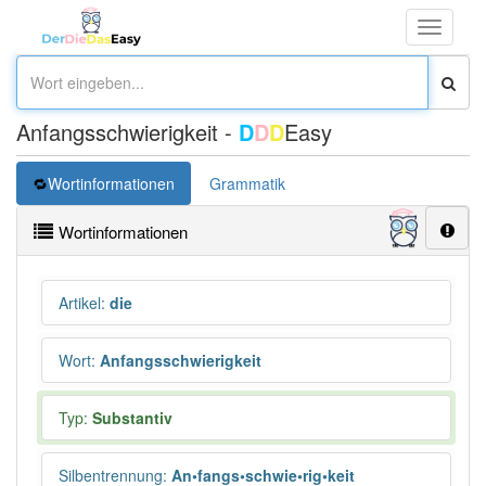
Toggle
navigati
Anfangsschwierigkeit -
D
D
D
Easy
Wortinformationen
Grammatik
Wortinformationen
Artikel
:
die
Wort
:
Anfangsschwierigkeit
Typ:
Substantiv
Silbentrennung
:
An•fangs•schwie•rig•keit