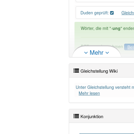
Duden geprüft:
Gleich
Wörter, die mit "-
ung
" ende
DER:
127
Ausnahmen
Bei
Mehr
DIE:
11 043
DAS:
2
Ausnahmen
Beispi
Gleichstellung Wiki
PowerIndex:
5
Unter Gleichstellung versteht
Wörter mit Endung
-gleichs
Mehr lesen
90% unserer Spielapp-Nutzer
Konjunktion