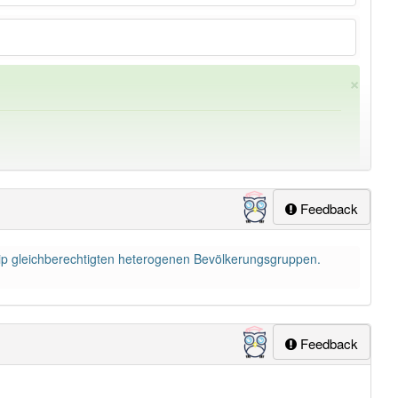
×
Feedback
ip gleichberechtigten heterogenen Bevölkerungsgruppen.
ung
-gleichstellung
aber mit einem anderen Artikel
die
: 0
Feedback