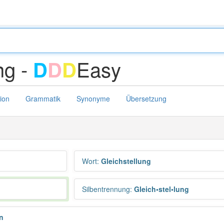
ng -
Easy
D
D
D
tion
Grammatik
Synonyme
Übersetzung
Wort
:
Gleichstellung
Silbentrennung
:
Gleich•stel•lung
n