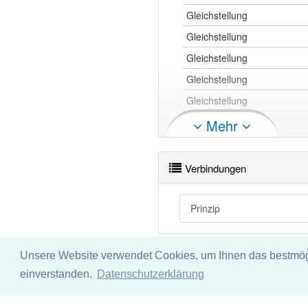
Gleichstellung
Gleichstellung
Gleichstellung
Gleichstellung
Gleichstellung
Gleichstellung
Mehr
Gleichstellung
Verbindungen
Gleichstellung openthesaurus
Prinzip
Unsere Website verwendet Cookies, um Ihnen das bestmögli
Impressum
Datenschu
einverstanden.
Datenschutzerklärung
Wir übernehmen keine Garant