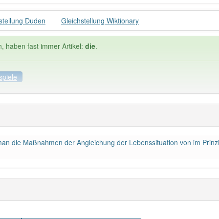
stellung Duden
Gleichstellung Wiktionary
n, haben fast immer Artikel:
die
.
spiele
ele
Häufigkeit: 4 von 10
 man die Maßnahmen der Angleichung der Lebenssituation von im Prinz
tellung
: 1
Wörter mit End
 haben den Artikel korrekt erraten.