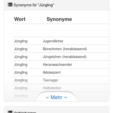
Synonyme für "Jüngling"
Wort
Synonyme
Jüngling
Jugendlicher
Jüngling
Bürschchen (herablassend)
Jüngling
Jüngelchen (herablassend)
Jüngling
Heranwachsender
Jüngling
Adoleszent
Jüngling
Teenager
Jüngling
Halbstarker
Jüngling
Pubertierender
Mehr
Jüngling
junger Mensch
Verbindungen