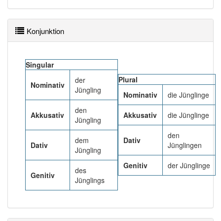
Häufigkeit: 4 von 10
Konjunktion
Wörter mit Endung
-jüngling
: 1
Singular
Wörter mit Endung
-jüngling
aber mit einem
Plural
der
anderen Artikel
der
: 0
Nominativ
Jüngling
Nominativ
die Jünglinge
87% unserer Spielapp-Nutzer haben den Artikel
den
Akkusativ
Akkusativ
die Jünglinge
korrekt erraten.
Jüngling
den
dem
Dativ
Dativ
Jünglingen
Jüngling
Genitiv
der Jünglinge
des
Genitiv
Jünglings