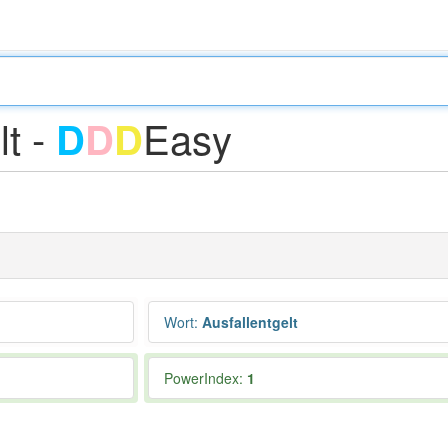
lt -
Easy
D
D
D
Wort
:
Ausfallentgelt
PowerIndex:
1