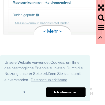
Mas•sen•kom•mu•ni•ka•ti•ons•mit•tel
Duden geprüft:
Massenkommunikationsmittel Duden
Mehr
×
Wörter, die mit "-
mittel
" enden, haben fast immer
Artikel:
das
.
DER:
0
Unsere Website verwendet Cookies, um Ihnen
DIE:
25
Ausnahmen
Beispiele
das bestmögliche Erlebnis zu bieten. Durch die
DAS:
223
Nutzung unserer Seite erklären Sie sich damit
einverstanden.
Datenschutzerklärung
PowerIndex:
2
Impressum
Datenschutz
Wir übernehmen keine Garantie und keine Haftung für die
X
Ich stimme zu.
Richtigkeit und Vollständigkeit dieser Seite. DDDEasy 2024
Häufigkeit: 2 von 10