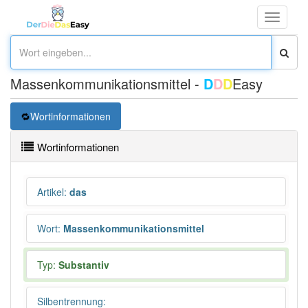
Toggle
navigati
Massenkommunikationsmittel -
D
D
D
Easy
Wortinformationen
Wortinformationen
Artikel
:
das
Wort
:
Massenkommunikationsmittel
Typ:
Substantiv
Silbentrennung
: