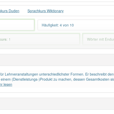
hkurs Duden
Sprachkurs Wiktionary
Häufigkeit: 4 von 10
kurs
: 1
Wörter mit End
 haben den Artikel korrekt erraten.
f für Lehrveranstaltungen unterschiedlichster Formen. Er beschreibt 
u einem (Dienstleistungs-)Produkt zu machen, dessen Gesamtkosten sic
r lesen