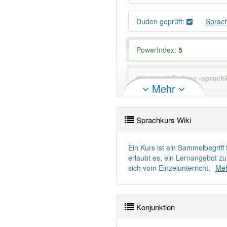
Duden geprüft:
Sprac
PowerIndex:
5
Wörter mit Endung
-sprach
Mehr
95% unserer Spielapp-Nutzer
Sprachkurs Wiki
Ein Kurs ist ein Sammelbegrif
erlaubt es, ein Lernangebot z
sich vom Einzelunterricht.
Meh
Konjunktion