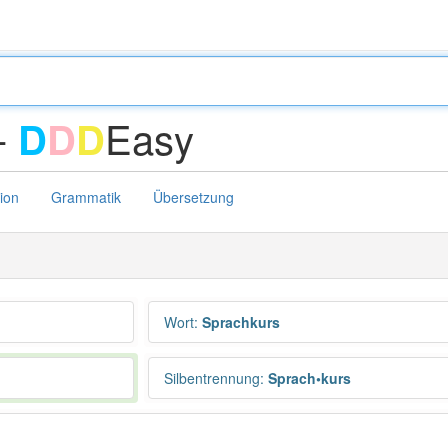
-
Easy
D
D
D
tion
Grammatik
Übersetzung
Wort
:
Sprachkurs
Silbentrennung
:
Sprach•kurs