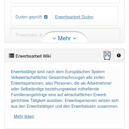
Duden geprüft:
Erwerbsarbeit Duden
PowerIndex:
3
Mehr
Häufigkeit: 4 von 10
Erwerbsarbeit Wiki
Wörter mit Endung
-erwerbsarbeit
: 1
Erwerbstätige sind nach dem Europäischen System
Volkswirtschaftlicher Gesamtrechnungen alle zivilen
Wörter mit Endung
-erwerbsarbeit
aber mit einem
Erwerbspersonen, also Personen, die als Arbeitnehmer
anderen Artikel
die
: 0
oder Selbständige beziehungsweise mithelfende
Familienangehörige eine auf wirtschaftlichen Erwerb
gerichtete Tätigkeit ausüben. Erwerbspersonen setzen sich
83% unserer Spielapp-Nutzer haben den Artikel
aus den Erwerbstätigen und den Erwerbslosen zusammen.
korrekt erraten.
Mehr lesen