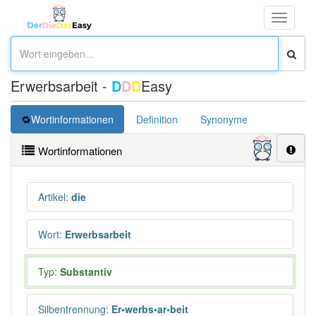
Toggle
navigati
Erwerbsarbeit -
D
D
D
Easy
Wortinformationen
Definition
Synonyme
Wortinformationen
Artikel
:
die
Wort
:
Erwerbsarbeit
Typ:
Substantiv
Silbentrennung
:
Er•werbs•ar•beit