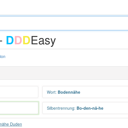
-
Easy
D
D
D
tion
Wort
:
Bodennähe
Silbentrennung
:
Bo•den•nä•he
nähe Duden