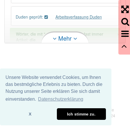
Duden geprüft:
Arbeitsverfassung Duden
×
Wörter, die mit "-
ung
" enden, haben fast immer
Mehr
Artikel:
die
.
DER:
127
Ausnahmen
Beispiele
DIE:
11 043
Unsere Website verwendet Cookies, um Ihnen
DAS:
2
Ausnahmen
Beispiele
das bestmögliche Erlebnis zu bieten. Durch die
Nutzung unserer Seite erklären Sie sich damit
PowerIndex:
2
einverstanden.
Datenschutzerklärung
Impressum
Datenschutz
Wir übernehmen keine Garantie und keine Haftung für die
Häufigkeit: 2 von 10
X
Ich stimme zu.
Richtigkeit und Vollständigkeit dieser Seite. DDDEasy 2024
Wörter mit Endung
-arbeitsverfassung
: 1