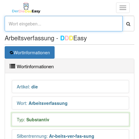
Toggle
navigati
Arbeitsverfassung -
D
D
D
Easy
Wortinformationen
Wortinformationen
Artikel
:
die
Wort
:
Arbeitsverfassung
Typ:
Substantiv
Silbentrennung
:
Ar•beits•ver•fas•sung