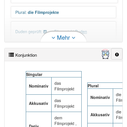
Plural
:
die Filmprojekte
Duden geprüft:
Filmprojekt Duden
Mehr
Filmprojekt Wiktionary
Konjunktion
PowerIndex:
3
Singular
Häufigkeit: 4 von 10
das
Plural
Nominativ
Filmprojekt
Wörter mit Endung
-filmprojekt
: 1
die
Nominativ
Filmpr
das
Akkusativ
Filmprojekt
Wörter mit Endung
-filmprojekt
aber mit einem
die
anderen Artikel
das
: 0
Akkusativ
Filmpr
dem
Filmprojekt ,
Dativ