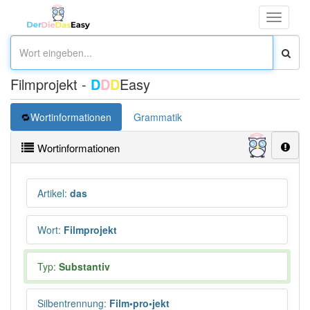
Toggle
navigati
Filmprojekt -
D
D
D
Easy
Wortinformationen
Grammatik
Wortinformationen
Artikel
:
das
Wort
:
Filmprojekt
Typ:
Substantiv
Silbentrennung
:
Film•pro•jekt