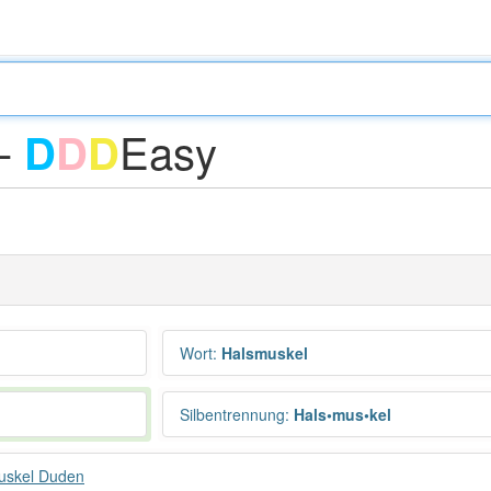
 -
Easy
D
D
D
Wort
:
Halsmuskel
Silbentrennung
:
Hals•mus•kel
uskel Duden