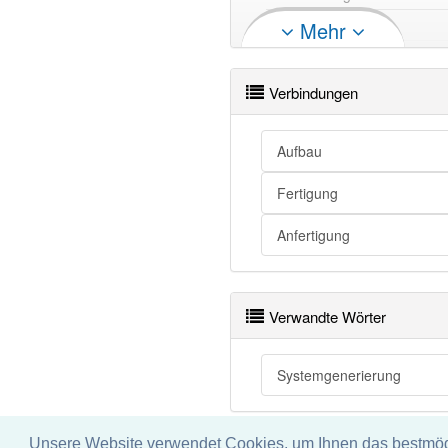
Generierung
Mehr
Generierung
Generierung
Verbindungen
Generierung
Aufbau
Generierung openthesaurus
Fertigung
Anfertigung
Verwandte Wörter
Systemgenerierung
Unsere Website verwendet Cookies, um Ihnen das bestmögli