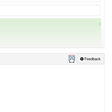
×
Feedback
ung
-generierung
aber mit einem anderen Artikel
die
: 0