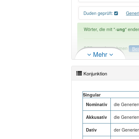
Duden geprüft:
Gener
Wörter, die mit "-
ung
" ende
DER:
127
Ausnahmen
Bei
Mehr
DIE:
11 043
DAS:
2
Ausnahmen
Beispi
Konjunktion
PowerIndex:
3
Singular
Wörter mit Endung
-generi
Nominativ
die Generie
92% unserer Spielapp-Nutzer
Akkusativ
die Generie
Dativ
der Generie