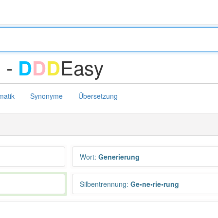
 -
Easy
D
D
D
atik
Synonyme
Übersetzung
Wort
:
Generierung
Silbentrennung
:
Ge•ne•rie•rung