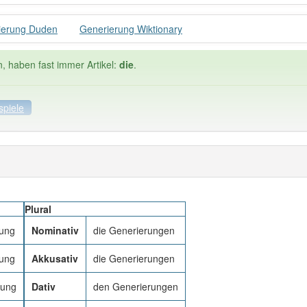
ierung Duden
Generierung Wiktionary
n, haben fast immer Artikel:
die
.
spiele
ele
Häufigkeit: 4 von 10
Plural
erung
: 1
Wörter mit End
rung
Nominativ
die Generierungen
 haben den Artikel korrekt erraten.
rung
Akkusativ
die Generierungen
rung
Dativ
den Generierungen