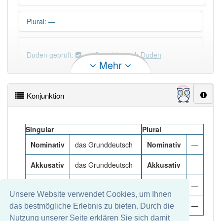
Plural
:
—
Duden geprüft:
Grunddeutsch Duden
Mehr
Grunddeutsch Wiktionary
Konjunktion
PowerIndex:
3
Singular
Plural
Häufigkeit: 2 von 10
Nominativ
das Grunddeutsch
Nominativ
—
Wörter mit Endung
-grunddeutsch
: 1
Akkusativ
das Grunddeutsch
Akkusativ
—
Dativ
dem Grunddeutsch
Dativ
—
Wörter mit Endung
-grunddeutsch
aber mit einem
Unsere Website verwendet Cookies, um Ihnen
anderen Artikel
das
: 0
Genitiv
des Grunddeutschs
Genitiv
—
das bestmögliche Erlebnis zu bieten. Durch die
Nutzung unserer Seite erklären Sie sich damit