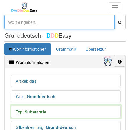
Toggle
navigati
Grunddeutsch -
D
D
D
Easy
Wortinformationen
Grammatik
Übersetzung
Wortinformationen
Artikel
:
das
Wort
:
Grunddeutsch
Typ:
Substantiv
Silbentrennung
:
Grund•deutsch