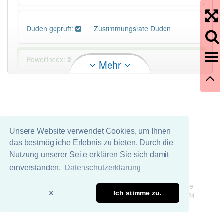
Duden geprüft:
Zustimmungsrate Duden
PowerIndex:
2
Mehr
Häufigkeit: 2 von 10
Wörter mit Endung
-zustimmungsrate
: 1
Unsere Website verwendet Cookies, um Ihnen
Wörter mit Endung
-zustimmungsrate
aber mit
das bestmögliche Erlebnis zu bieten. Durch die
einem anderen Artikel
die
: 0
Nutzung unserer Seite erklären Sie sich damit
einverstanden.
Datenschutzerklärung
97% unserer Spielapp-Nutzer haben den Artikel
Impressum
Datenschutz
korrekt erraten.
Wir übernehmen keine Garantie und keine Haftung für die
X
Ich stimme zu.
Richtigkeit und Vollständigkeit dieser Seite. DDDEasy 2024