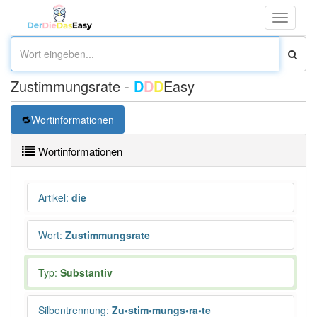
Toggle
navigati
Zustimmungsrate -
D
D
D
Easy
Wortinformationen
Wortinformationen
Artikel
:
die
Wort
:
Zustimmungsrate
Typ:
Substantiv
Silbentrennung
:
Zu•stim•mungs•ra•te