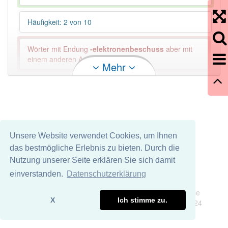
Häufigkeit: 2 von 10
Wörter mit Endung
-elektronenbeschuss
aber mit
einem anderen Artikel: -1
Mehr
99% unserer Spielapp-Nutzer haben den Artikel
korrekt erraten.
Unsere Website verwendet Cookies, um Ihnen
das bestmögliche Erlebnis zu bieten. Durch die
Nutzung unserer Seite erklären Sie sich damit
einverstanden.
Datenschutzerklärung
Impressum
Datenschutz
Wir übernehmen keine Garantie und keine Haftung für die
X
Ich stimme zu.
Richtigkeit und Vollständigkeit dieser Seite. DDDEasy 2024