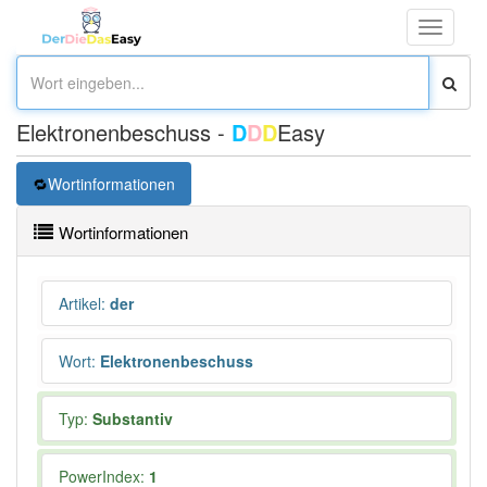
Toggle
navigati
Elektronenbeschuss -
D
D
D
Easy
Wortinformationen
Wortinformationen
Artikel
:
der
Wort
:
Elektronenbeschuss
Typ:
Substantiv
PowerIndex:
1