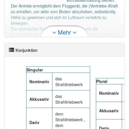
Vortriebsentfaltung dienen.
Häufigkeit: 2 von 10
Der Antrieb ermöglicht dem Fluggerät, die (Vortriebs-)Kraft
zu erhalten, um aktiv vom Boden abzuheben, selbständig
Höhe zu gewinnen und sich im Luftraum vorwärts zu
Wörter mit Endung
-strahltriebwerk
: 1
bewegen.
Für technische Systeme kann mitunter auch die
Mehr
Schwerkraft als Antrieb gelten, mit ihr ist einem Flugzeug
Wörter mit Endung
-strahltriebwerk
aber mit einem
jedoch nur Gleitflug oder, unter Ausnutzen von Aufwind,
anderen Artikel
das
: 0
Konjunktion
Segelflug möglich.
Mehr lesen
Das Wort wird häufig verwendet im Bereich
Technik
Singular
82% unserer Spielapp-Nutzer haben den Artikel
das
Plural
Nominativ
korrekt erraten.
Strahltriebwerk
di
Nominativ
St
das
Akkusativ
Strahltriebwerk
di
Akkusativ
St
dem
Strahltriebwerk ,
Dativ
dem
d
Dativ