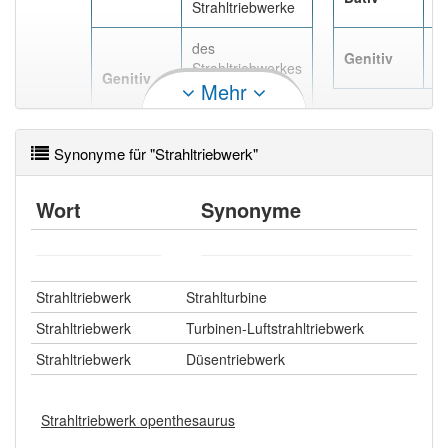
Strahltriebwerke
St
des
de
Genitiv
Strahltriebwerkes
St
Genitiv
Mehr
, des
Strahltriebwerks
Synonyme für "Strahltriebwerk"
Wort
Synonyme
Strahltriebwerk
Strahlturbine
Strahltriebwerk
Turbinen-Luftstrahltriebwerk
Strahltriebwerk
Düsentriebwerk
Strahltriebwerk openthesaurus