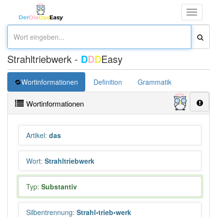
Toggle
navigati
Strahltriebwerk -
D
D
D
Easy
Wortinformationen
Definition
Grammatik
Synonym
Wortinformationen
Artikel
:
das
Wort
:
Strahltriebwerk
Typ:
Substantiv
Silbentrennung
:
Strahl•trieb•werk