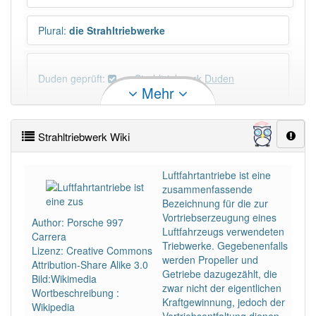
Plural
:
die Strahltriebwerke
Duden geprüft:
Strahltriebwerk Duden
Mehr
Strahltriebwerk Wiktionary
Strahltriebwerk Wiki
×
Wörter, die mit "-
werk
" enden, haben fast immer
Artikel:
das
.
Luftfahrtantriebe ist eine
zusammenfassende
Bezeichnung für die zur
DER:
1
Ausnahmen
Vortriebserzeugung eines
Beispiele
Author: Porsche 997
Luftfahrzeugs verwendeten
Carrera
DIE:
0
Triebwerke. Gegebenenfalls
Lizenz: Creative Commons
DAS:
327
werden Propeller und
Attribution-Share Alike 3.0
Getriebe dazugezählt, die
Bild:Wikimedia
zwar nicht der eigentlichen
PowerIndex:
5
Wortbeschreibung :
Kraftgewinnung, jedoch der
Wikipedia