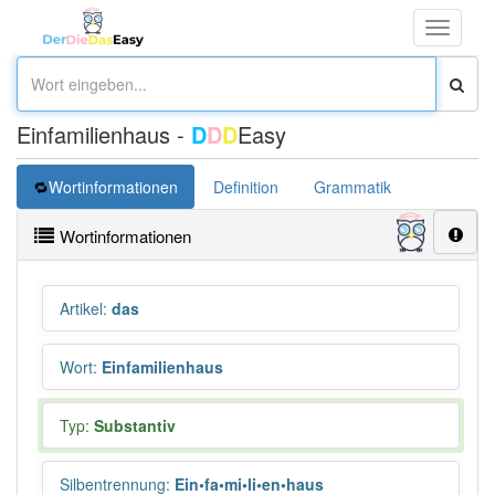
Toggle
navigati
Einfamilienhaus -
D
D
D
Easy
Wortinformationen
Definition
Grammatik
Synonym
Wortinformationen
Artikel
:
das
Wort
:
Einfamilienhaus
Typ:
Substantiv
Silbentrennung
:
Ein•fa•mi•li•en•haus