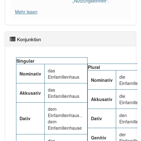
„Nutzungseinheit“.
93% unserer Spielapp-Nutzer haben den Artikel
korrekt erraten.
Mehr lesen
Konjunktion
Singular
Plural
das
Nominativ
Einfamilienhaus
die
Nominativ
Einfamilie
das
Akkusativ
Einfamilienhaus
die
Akkusativ
Einfamilie
dem
Einfamilienhaus ,
den
Dativ
Dativ
dem
Einfamilie
Einfamilienhause
der
Genitiv
des
Einfamilie