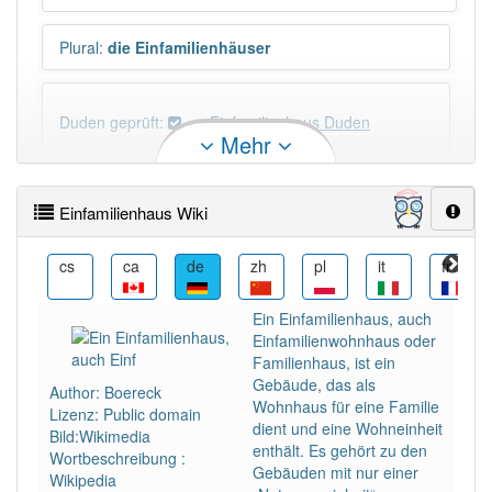
Plural
:
die Einfamilienhäuser
Duden geprüft:
Einfamilienhaus Duden
Mehr
Einfamilienhaus Wiktionary
Einfamilienhaus Wiki
PowerIndex:
13
da
cs
ca
de
zh
pl
it
fr
Häufigkeit: 6 von 10
Ein Einfamilienhaus, auch
Einfamilienwohnhaus oder
Wörter mit Endung
-einfamilienhaus
: 1
Familienhaus, ist ein
Gebäude, das als
Author: Boereck
Wohnhaus für eine Familie
Lizenz: Public domain
Wörter mit Endung
-einfamilienhaus
aber mit einem
dient und eine Wohneinheit
Bild:Wikimedia
anderen Artikel
das
: 0
enthält. Es gehört zu den
Wortbeschreibung :
Gebäuden mit nur einer
Wikipedia