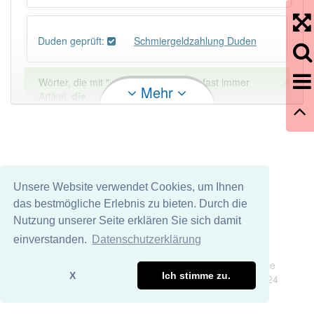
Duden geprüft:
Schmiergeldzahlung Duden
×
Wörter, die mit "-
ung
" enden, haben fast immer
Mehr
Artikel:
die
.
DER:
127
Ausnahmen
Beispiele
DIE:
11 043
Unsere Website verwendet Cookies, um Ihnen
DAS:
2
Ausnahmen
Beispiele
das bestmögliche Erlebnis zu bieten. Durch die
Nutzung unserer Seite erklären Sie sich damit
PowerIndex:
3
einverstanden.
Datenschutzerklärung
Impressum
Datenschutz
Wir übernehmen keine Garantie und keine Haftung für die
Häufigkeit: 2 von 10
X
Ich stimme zu.
Richtigkeit und Vollständigkeit dieser Seite. DDDEasy 2024
Wörter mit Endung
-schmiergeldzahlung
: 1