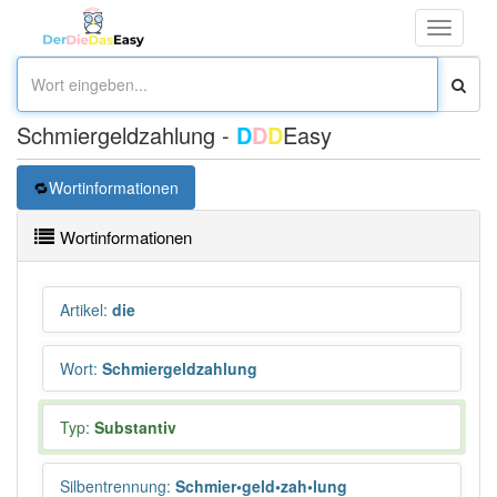
Toggle
navigati
Schmiergeldzahlung -
D
D
D
Easy
Wortinformationen
Wortinformationen
Artikel
:
die
Wort
:
Schmiergeldzahlung
Typ:
Substantiv
Silbentrennung
:
Schmier•geld•zah•lung