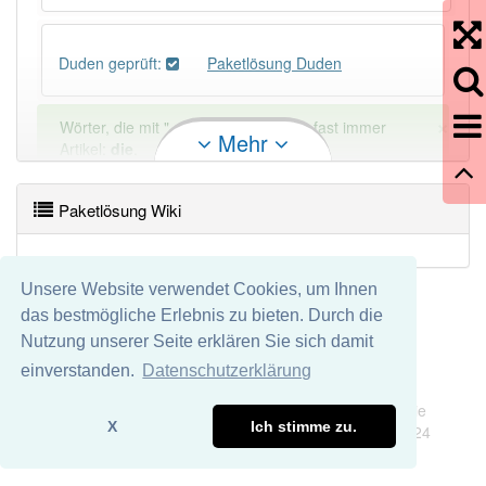
Duden geprüft:
Paketlösung Duden
×
Wörter, die mit "-
ung
" enden, haben fast immer
Mehr
Artikel:
die
.
Paketlösung Wiki
DER:
127
Ausnahmen
Beispiele
DIE:
11 043
Unsere Website verwendet Cookies, um Ihnen
DAS:
2
Ausnahmen
Beispiele
das bestmögliche Erlebnis zu bieten. Durch die
Nutzung unserer Seite erklären Sie sich damit
PowerIndex:
5
einverstanden.
Datenschutzerklärung
Impressum
Datenschutz
Wir übernehmen keine Garantie und keine Haftung für die
Häufigkeit: 4 von 10
X
Ich stimme zu.
Richtigkeit und Vollständigkeit dieser Seite. DDDEasy 2024
Wörter mit Endung
-paketlösung
: 1