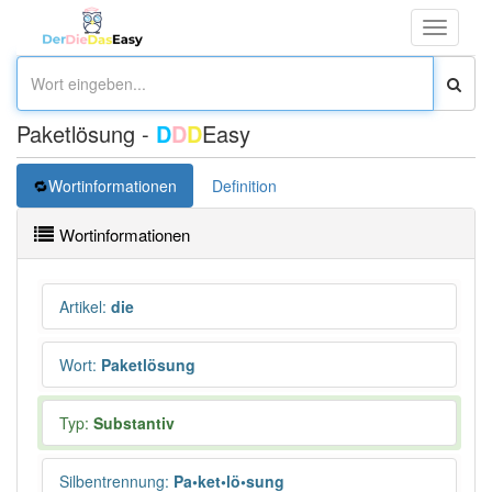
Toggle
navigati
Paketlösung -
D
D
D
Easy
Wortinformationen
Definition
Wortinformationen
Artikel
:
die
Wort
:
Paketlösung
Typ:
Substantiv
Silbentrennung
:
Pa•ket•lö•sung