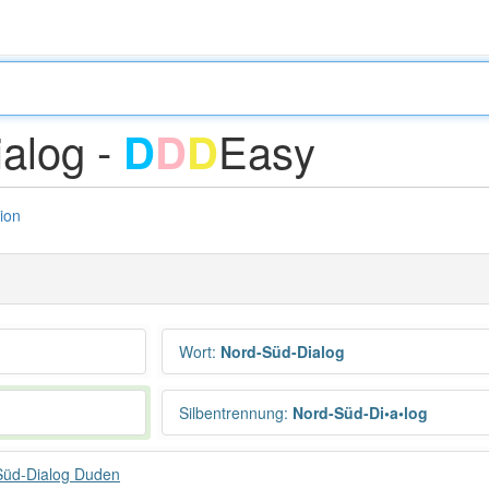
alog -
Easy
D
D
D
tion
Wort
:
Nord-Süd-Dialog
Silbentrennung
:
Nord-Süd-Di•a•log
Süd-Dialog Duden