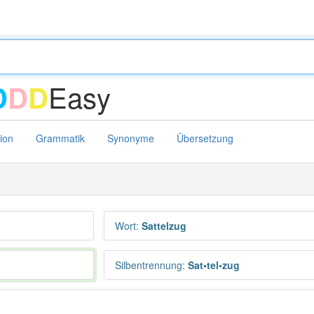
Easy
D
D
D
tion
Grammatik
Synonyme
Übersetzung
Wort
:
Sattelzug
Silbentrennung
:
Sat•tel•zug