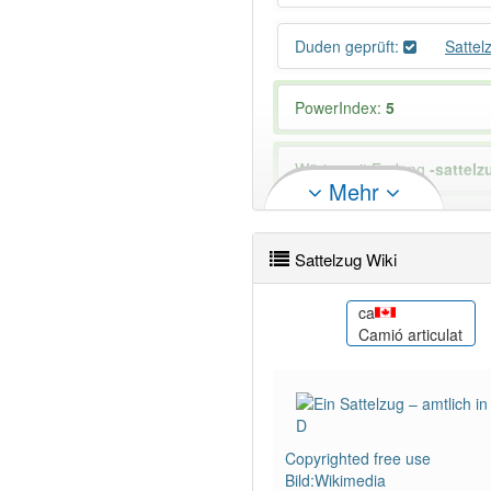
Duden geprüft:
Sattel
PowerIndex:
5
Wörter mit Endung
-sattelz
Mehr
89% unserer Spielapp-Nutzer
Sattelzug Wiki
fa
ca
تریلی
משאית סמי
Camió articulat
Copyrighted free use
Bild:Wikimedia