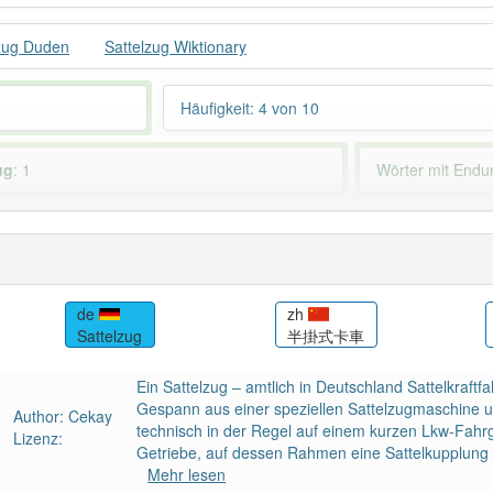
zug Duden
Sattelzug Wiktionary
Häufigkeit: 4 von 10
ug
: 1
Wörter mit End
 haben den Artikel korrekt erraten.
de
zh
Sattelzug
半掛式卡車
Ein Sattelzug – amtlich in Deutschland Sattelkraftf
Gespann aus einer speziellen Sattelzugmaschine un
Author: Cekay
technisch in der Regel auf einem kurzen Lkw-Fahrg
Lizenz:
Getriebe, auf dessen Rahmen eine Sattelkupplung z
Mehr lesen