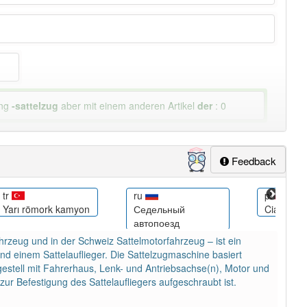
ung
-sattelzug
aber mit einem anderen Artikel
der
: 0
Feedback
tr
ru
pl
Yarı römork kamyon
Седельный
Ciągnik s
автопоезд
ahrzeug und in der Schweiz Sattelmotorfahrzeug – ist ein
d einem Sattelauflieger. Die Sattelzugmaschine basiert
estell mit Fahrerhaus, Lenk- und Antriebsachse(n), Motor und
ur Befestigung des Sattelaufliegers aufgeschraubt ist.