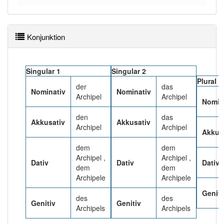
Das Wort wird häufig verwendet im Bereich
Geografie
Konjunktion
89% unserer Spielapp-Nutzer haben den Artikel
korrekt erraten.
Singular 1
Singular 2
Plural
der
das
Nominativ
Nominativ
Archipel
Archipel
Nomin
den
das
Akkusativ
Akkusativ
Archipel
Archipel
Akkus
dem
dem
Archipel ,
Archipel ,
Dativ
Dativ
Dativ
dem
dem
Archipele
Archipele
Geniti
des
des
Genitiv
Genitiv
Archipels
Archipels