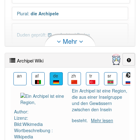
Plural
:
die Archipele
Duden geprüft:
Archipel Duden
Mehr
Archipel Wiktionary
Archipel Wiki
PowerIndex:
9
ar
an
af
de
zh
tr
sr
ru
Häufigkeit: 4 von 10
Ein Archipel ist eine Region,
die aus einer Inselgruppe
Wörter mit Endung
-archipel
: 2
und den Gewässern
zwischen den Inseln
Author:
Lizenz:
Wörter mit Endung
-archipel
aber mit einem anderen
besteht.
Mehr lesen
Bild:Wikimedia
Artikel
der
: 0
Wortbeschreibung :
Wikipedia