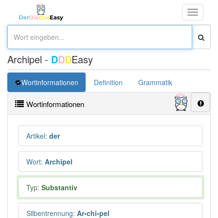
Toggle
navigati
Archipel -
D
D
D
Easy
Wortinformationen
Definition
Grammatik
Synonym
Wortinformationen
Artikel
:
der
Wort
:
Archipel
Typ:
Substantiv
Silbentrennung
:
Ar•chi•pel