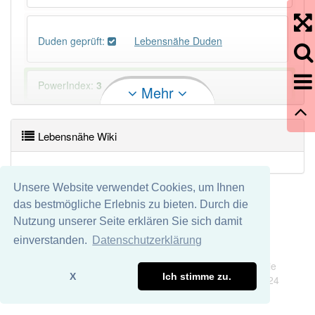
Duden geprüft:
Lebensnähe Duden
PowerIndex:
3
Mehr
Häufigkeit: 4 von 10
Lebensnähe Wiki
Wörter mit Endung
-lebensnähe
: 1
Unsere Website verwendet Cookies, um Ihnen
Wörter mit Endung
-lebensnähe
aber mit einem
das bestmögliche Erlebnis zu bieten. Durch die
anderen Artikel
die
: 0
Nutzung unserer Seite erklären Sie sich damit
einverstanden.
Datenschutzerklärung
80% unserer Spielapp-Nutzer haben den Artikel
Impressum
Datenschutz
korrekt erraten.
Wir übernehmen keine Garantie und keine Haftung für die
X
Ich stimme zu.
Richtigkeit und Vollständigkeit dieser Seite. DDDEasy 2024