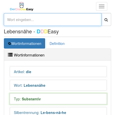
Toggle
navigati
Lebensnähe -
D
D
D
Easy
Wortinformationen
Definition
Wortinformationen
Artikel
:
die
Wort
:
Lebensnähe
Typ:
Substantiv
Silbentrennung
:
Le•bens•nä•he