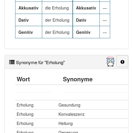
Akkusativ
die Erholung
Akkusativ
—
Häufigkeit: 6 von 10
Dativ
der Erholung
Dativ
—
Wörter mit Endung
-erholung
: 11
Genitiv
der Erholung
Genitiv
—
Wörter mit Endung
-erholung
aber mit einem
anderen Artikel
die
: 0
Synonyme für "Erholung"
95% unserer Spielapp-Nutzer haben den Artikel
korrekt erraten.
Wort
Synonyme
Erholung
Gesundung
Erholung
Konvaleszenz
Erholung
Heilung
Erholung
Genesung