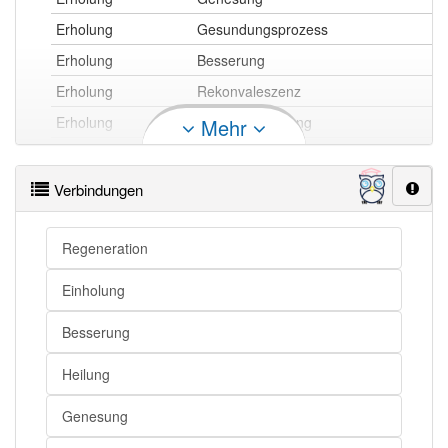
Erholung
Gesundungsprozess
Erholung
Besserung
Erholung
Rekonvaleszenz
Erholung
Wiederherstellung
Mehr
Erholung
Regeneration
Erholung
Wiederbildung
Verbindungen
Regeneration
Erholung
Einholung
Einholung
Erholung openthesaurus
Besserung
Heilung
Genesung