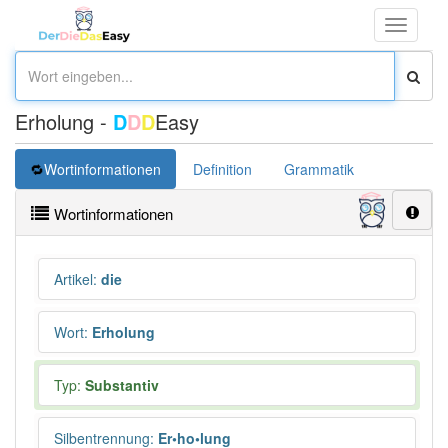
Toggle
navigati
Erholung -
D
D
D
Easy
Wortinformationen
Definition
Grammatik
Synonym
Wortinformationen
Artikel
:
die
Wort
:
Erholung
Typ:
Substantiv
Silbentrennung
:
Er•ho•lung