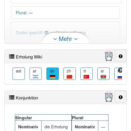
Plural
:
—
Duden geprüft:
Erholung Duden
Mehr
Erholung Wiktionary
Erholung Wiki
×
Wörter, die mit "-
ung
" enden, haben fast immer
Artikel:
die
.
az
ast
ar
de
zh
tr
sr
ru
DER:
127
Ausnahmen
Beispiele
Konjunktion
DIE:
11 043
DAS:
2
Ausnahmen
Beispiele
Singular
Plural
Nominativ
die Erholung
Nominativ
—
PowerIndex:
727