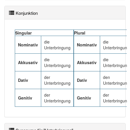
Häufigkeit: 6 von 10
Konjunktion
Wörter mit Endung
-unterbringung
: 1
Singular
Plural
die
die
Wörter mit Endung
-unterbringung
aber mit einem
Nominativ
Nominativ
Unterbringung
Unterbringung
anderen Artikel
die
: 0
die
die
Akkusativ
Akkusativ
93% unserer Spielapp-Nutzer haben den Artikel
Unterbringung
Unterbringung
korrekt erraten.
der
den
Dativ
Dativ
Unterbringung
Unterbringung
der
der
Genitiv
Genitiv
Unterbringung
Unterbringung