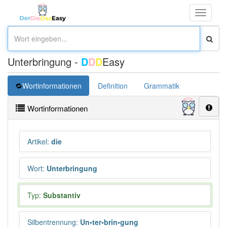
Toggle
navigati
Unterbringung -
D
D
D
Easy
Wortinformationen
Definition
Grammatik
Synonym
Wortinformationen
Artikel
:
die
Wort
:
Unterbringung
Typ:
Substantiv
Silbentrennung
:
Un•ter•brin•gung