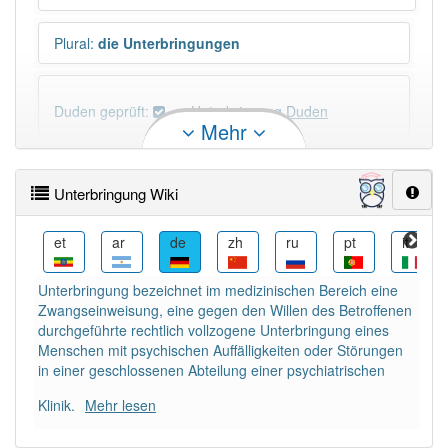
Plural
:
die Unterbringungen
Duden geprüft:
Unterbringung Duden
Mehr
Unterbringung Wiktionary
Unterbringung Wiki
×
Wörter, die mit "-
ung
" enden, haben fast immer
Artikel:
die
.
i
et
ar
de
zh
ru
pt
it
Unterbringung bezeichnet im medizinischen Bereich eine
DER:
127
Ausnahmen
Zwangseinweisung, eine gegen den Willen des Betroffenen
Beispiele
durchgeführte rechtlich vollzogene Unterbringung eines
DIE:
11 043
Menschen mit psychischen Auffälligkeiten oder Störungen
in einer geschlossenen Abteilung einer psychiatrischen
DAS:
2
Ausnahmen
Beispiele
Klinik.
Mehr lesen
PowerIndex:
46