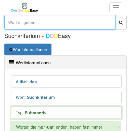
Toggle
navigati
Suchkriterium -
D
D
D
Easy
Wortinformationen
Wortinformationen
Artikel
:
das
Wort
:
Suchkriterium
Typ:
Substantiv
×
Wörter, die mit "-
um
" enden, haben fast immer