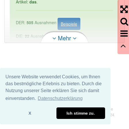
Artikel:
das
.
DER:
505
Ausnahmen
Beispiele
DIE:
22
Ausnahmen
Mehr
Beispiele
DAS:
1 814
PowerIndex:
1
Häufigkeit: 2 von 10
Unsere Website verwendet Cookies, um Ihnen
das bestmögliche Erlebnis zu bieten. Durch die
Wörter mit Endung
-suchkriterium
aber mit einem
Nutzung unserer Seite erklären Sie sich damit
anderen Artikel: -1
einverstanden.
Datenschutzerklärung
Impressum
Datenschutz
Wir übernehmen keine Garantie und keine Haftung für die
81% unserer Spielapp-Nutzer haben den Artikel
X
Ich stimme zu.
Richtigkeit und Vollständigkeit dieser Seite. DDDEasy 2024
korrekt erraten.