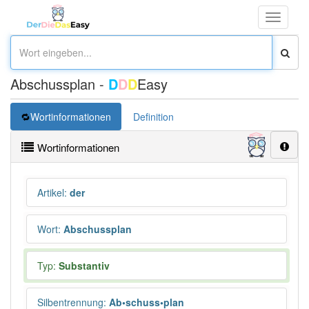
Toggle
navigati
Abschussplan -
D
D
D
Easy
Wortinformationen
Definition
Wortinformationen
Artikel
:
der
Wort
:
Abschussplan
Typ:
Substantiv
Silbentrennung
:
Ab•schuss•plan