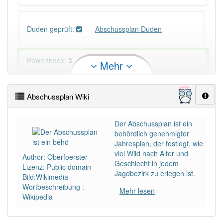
Duden geprüft:
Abschussplan Duden
PowerIndex:
3
Mehr
Häufigkeit: 2 von 10
Abschussplan Wiki
Wörter mit Endung
-abschussplan
: 1
Der Abschussplan ist ein
behördlich genehmigter
Wörter mit Endung
-abschussplan
aber mit einem
Jahresplan, der festlegt, wie
anderen Artikel
der
: 0
viel Wild nach Alter und
Author: Oberfoerster
Geschlecht in jedem
Lizenz: Public domain
Jagdbezirk zu erlegen ist.
Das Wort wird häufig verwendet im Bereich
Bild:Wikimedia
Jagdwesen
Wortbeschreibung :
Mehr lesen
Wikipedia
87% unserer Spielapp-Nutzer haben den Artikel
korrekt erraten.