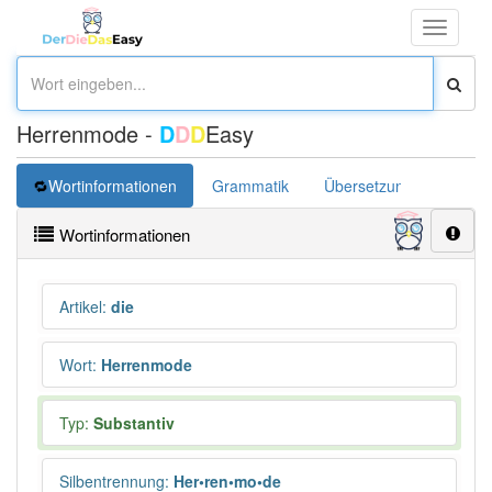
Toggle
navigati
Herrenmode -
D
D
D
Easy
Wortinformationen
Grammatik
Übersetzung
Wortinformationen
Artikel
:
die
Wort
:
Herrenmode
Typ:
Substantiv
Silbentrennung
:
Her•ren•mo•de