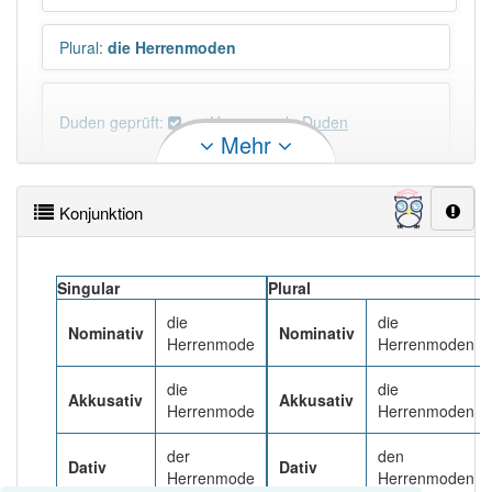
Plural
:
die Herrenmoden
Duden geprüft:
Herrenmode Duden
Mehr
Herrenmode Wiktionary
Konjunktion
PowerIndex:
3
Singular
Plural
Häufigkeit: 4 von 10
die
die
Nominativ
Nominativ
Herrenmode
Herrenmoden
Wörter mit Endung
-herrenmode
: 1
die
die
Akkusativ
Akkusativ
Herrenmode
Herrenmoden
Wörter mit Endung
-herrenmode
aber mit einem
anderen Artikel
die
: 0
der
den
Dativ
Dativ
Herrenmode
Herrenmoden