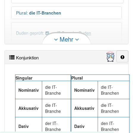
Plural
:
die IT-Branchen
Duden geprüft:
IT-Branche Duden
Mehr
IT-Branche Wiktionary
Konjunktion
PowerIndex:
2
Singular
Plural
Häufigkeit: 2 von 10
die IT-
die IT-
Nominativ
Nominativ
Branche
Branchen
Wörter mit Endung
-it-branche
: 1
die IT-
die IT-
Akkusativ
Akkusativ
Branche
Branchen
Wörter mit Endung
-it-branche
aber mit einem
anderen Artikel
die
: 0
der IT-
den IT-
Dativ
Dativ
Branche
Branchen