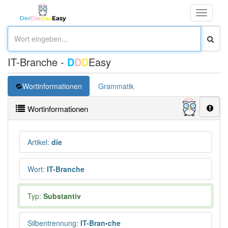
Toggle
navigati
IT-Branche -
D
D
D
Easy
Wortinformationen
Grammatik
Wortinformationen
Artikel
:
die
Wort
:
IT-Branche
Typ:
Substantiv
Silbentrennung
:
IT-Bran•che