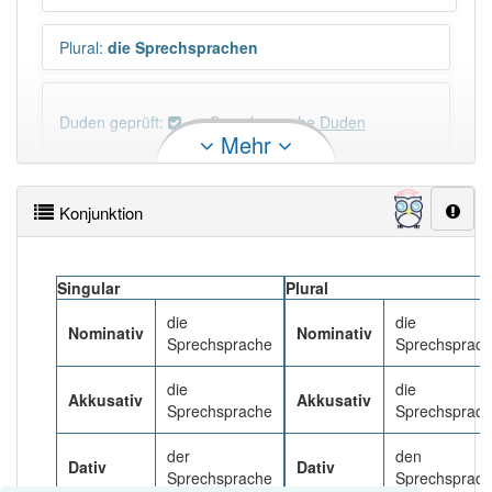
Plural
:
die Sprechsprachen
Duden geprüft:
Sprechsprache Duden
Mehr
Sprechsprache Wiktionary
Konjunktion
PowerIndex:
2
Singular
Plural
Häufigkeit: 2 von 10
die
die
Nominativ
Nominativ
Sprechsprache
Sprechsprac
Wörter mit Endung
-sprechsprache
: 1
die
die
Akkusativ
Akkusativ
Sprechsprache
Sprechsprac
Wörter mit Endung
-sprechsprache
aber mit einem
anderen Artikel
die
: 0
der
den
Dativ
Dativ
Sprechsprache
Sprechsprac