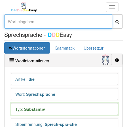
Toggle
navigati
Sprechsprache -
D
D
D
Easy
Wortinformationen
Grammatik
Übersetzung
Wortinformationen
Artikel
:
die
Wort
:
Sprechsprache
Typ:
Substantiv
Silbentrennung
:
Sprech•spra•che