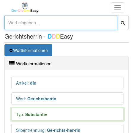
Toggle
navigati
Gerichtsherrin -
D
D
D
Easy
Wortinformationen
Wortinformationen
Artikel
:
die
Wort
:
Gerichtsherrin
Typ:
Substantiv
Silbentrennung
:
Ge•richts•her•rin