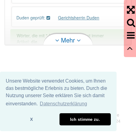
Duden geprüft:
Gerichtsherrin Duden
×
Wörter, die mit "-
in
" enden, haben fast immer
Mehr
Artikel:
die
.
DER:
670
Ausnahmen
Beispiele
DIE:
10 051
Unsere Website verwendet Cookies, um Ihnen
DAS:
918
Ausnahmen
Beispiele
das bestmögliche Erlebnis zu bieten. Durch die
Nutzung unserer Seite erklären Sie sich damit
PowerIndex:
2
einverstanden.
Datenschutzerklärung
Impressum
Datenschutz
Wir übernehmen keine Garantie und keine Haftung für die
Häufigkeit: 2 von 10
X
Ich stimme zu.
Richtigkeit und Vollständigkeit dieser Seite. DDDEasy 2024
Wörter mit Endung
-gerichtsherrin
: 1