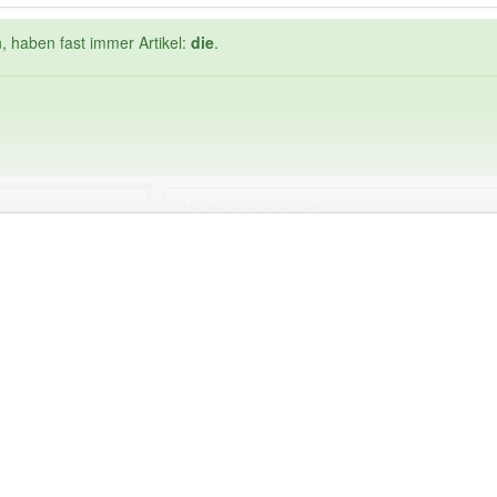
, haben fast immer Artikel:
die
.
Häufigkeit: 4 von 10
hwierigkeit
: 1
Wörter mit End
: 0
 haben den Artikel korrekt erraten.