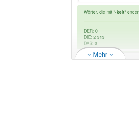
Wörter, die mit "-
keit
" enden
DER:
0
DIE:
2 313
DAS:
0
Mehr
PowerIndex:
3
Wörter mit Endung
-startsc
88% unserer Spielapp-Nutzer