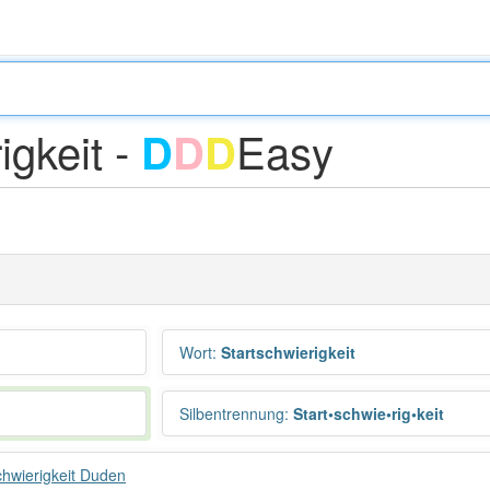
igkeit -
Easy
D
D
D
Wort
:
Startschwierigkeit
Silbentrennung
:
Start•schwie•rig•keit
chwierigkeit Duden