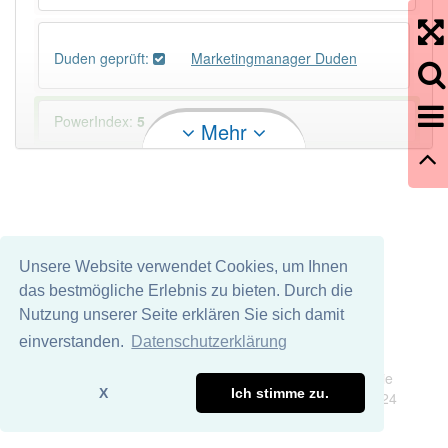
Duden geprüft:
Marketingmanager Duden
PowerIndex:
5
Mehr
Häufigkeit: 4 von 10
Wörter mit Endung
-marketingmanager
: 1
Unsere Website verwendet Cookies, um Ihnen
Wörter mit Endung
-marketingmanager
aber mit
das bestmögliche Erlebnis zu bieten. Durch die
einem anderen Artikel
der
: 0
Nutzung unserer Seite erklären Sie sich damit
einverstanden.
Datenschutzerklärung
Das Wort wird häufig verwendet im Bereich
Impressum
Datenschutz
Wirtschaft
Wir übernehmen keine Garantie und keine Haftung für die
X
Ich stimme zu.
Richtigkeit und Vollständigkeit dieser Seite. DDDEasy 2024
99% unserer Spielapp-Nutzer haben den Artikel
korrekt erraten.