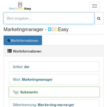
Toggle
navigati
Marketingmanager -
D
D
D
Easy
Wortinformationen
Wortinformationen
Artikel
:
der
Wort
:
Marketingmanager
Typ:
Substantiv
Silbentrennung
:
Mar•ke•ting•ma•na•ger