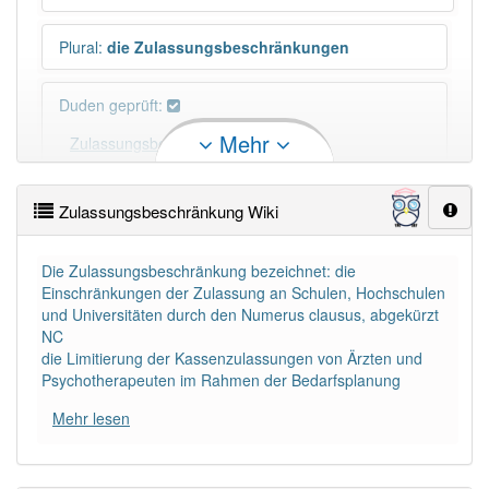
Plural
:
die Zulassungsbeschränkungen
Duden geprüft:
Mehr
Zulassungsbeschränkung Duden
Zulassungsbeschränkung Wiktionary
Zulassungsbeschränkung Wiki
×
Wörter, die mit "-
ung
" enden, haben fast immer
Die Zulassungsbeschränkung bezeichnet: die
Artikel:
die
.
Einschränkungen der Zulassung an Schulen, Hochschulen
und Universitäten durch den Numerus clausus, abgekürzt
NC
DER:
127
Ausnahmen
die Limitierung der Kassenzulassungen von Ärzten und
Beispiele
Psychotherapeuten im Rahmen der Bedarfsplanung
DIE:
11 043
Mehr lesen
DAS:
2
Ausnahmen
Beispiele