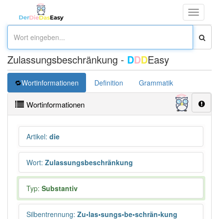
Toggle
navigati
Zulassungsbeschränkung -
D
D
D
Easy
Wortinformationen
Definition
Grammatik
Synonym
Wortinformationen
Artikel
:
die
Wort
:
Zulassungsbeschränkung
Typ:
Substantiv
Silbentrennung
:
Zu•las•sungs•be•schrän•kung