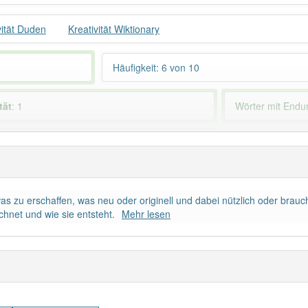
vität Duden
Kreativität Wiktionary
Häufigkeit: 6 von 10
tät
: 1
Wörter mit End
 haben den Artikel korrekt erraten.
etwas zu erschaffen, was neu oder originell und dabei nützlich oder bra
chnet und wie sie entsteht.
Mehr lesen