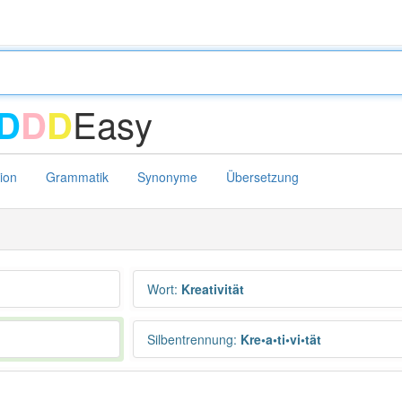
Easy
D
D
D
tion
Grammatik
Synonyme
Übersetzung
Wort
:
Kreativität
Silbentrennung
:
Kre•a•ti•vi•tät