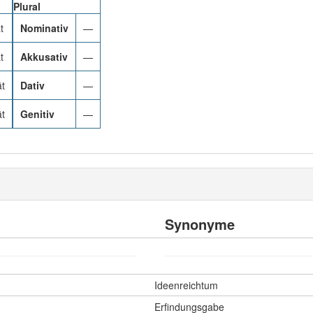
Plural
t
Nominativ
—
t
Akkusativ
—
ät
Dativ
—
ät
Genitiv
—
Synonyme
Ideenreichtum
Erfindungsgabe