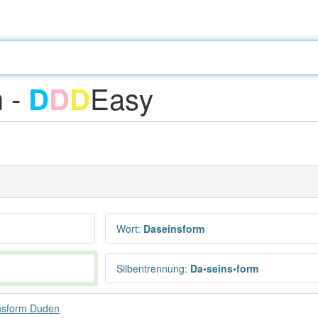
m -
Easy
D
D
D
Wort
:
Daseinsform
Silbentrennung
:
Da•seins•form
nsform Duden