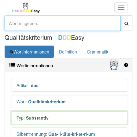
Toggle
navigati
Qualitätskriterium -
D
D
D
Easy
Wortinformationen
Definition
Grammatik
Übersetz
Wortinformationen
Artikel
:
das
Wort
:
Qualitätskriterium
Typ:
Substantiv
Silbentrennung
:
Qua•li•täts•kri•te•ri•um