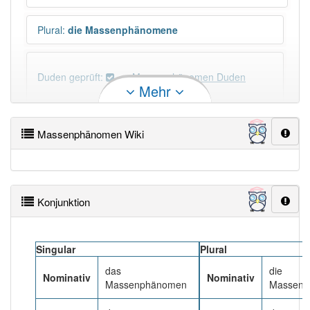
Plural
:
die Massenphänomene
Duden geprüft:
Massenphänomen Duden
Mehr
Massenphänomen Wiktionary
Massenphänomen Wiki
PowerIndex:
2
Häufigkeit: 2 von 10
Konjunktion
Wörter mit Endung
-massenphänomen
: 1
Singular
Plural
Wörter mit Endung
-massenphänomen
aber mit
das
die
einem anderen Artikel
das
: 0
Nominativ
Nominativ
Massenphänomen
Massenp