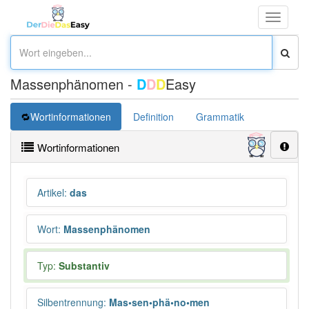
Toggle
navigati
Massenphänomen -
D
D
D
Easy
Wortinformationen
Definition
Grammatik
Übersetz
Wortinformationen
Artikel
:
das
Wort
:
Massenphänomen
Typ:
Substantiv
Silbentrennung
:
Mas•sen•phä•no•men