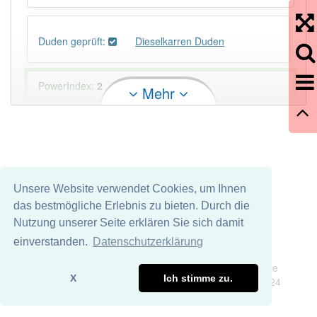
Duden geprüft:
Dieselkarren Duden
PowerIndex:
2
Mehr
Häufigkeit: 2 von 10
Wörter mit Endung
-dieselkarren
: 1
Unsere Website verwendet Cookies, um Ihnen
Wörter mit Endung
-dieselkarren
aber mit einem
das bestmögliche Erlebnis zu bieten. Durch die
anderen Artikel
der
: 0
Nutzung unserer Seite erklären Sie sich damit
einverstanden.
Datenschutzerklärung
97% unserer Spielapp-Nutzer haben den Artikel
Impressum
Datenschutz
korrekt erraten.
Wir übernehmen keine Garantie und keine Haftung für die
X
Ich stimme zu.
Richtigkeit und Vollständigkeit dieser Seite. DDDEasy 2024