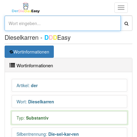
Toggle
navigati
Dieselkarren -
D
D
D
Easy
Wortinformationen
Wortinformationen
Artikel
:
der
Wort
:
Dieselkarren
Typ:
Substantiv
Silbentrennung
:
Die•sel•kar•ren