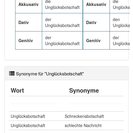
die
die
Akkusativ
Akkusativ
Unglücksbotschaft
Unglücksb
Häufigkeit: 2 von 10
der
den
Dativ
Dativ
Unglücksbotschaft
Unglücksb
Wörter mit Endung
-unglücksbotschaft
: 1
der
der
Genitiv
Genitiv
Unglücksbotschaft
Unglücksb
Wörter mit Endung
-unglücksbotschaft
aber mit
einem anderen Artikel
die
: 0
89% unserer Spielapp-Nutzer haben den Artikel
korrekt erraten.
Synonyme für "Unglücksbotschaft"
Wort
Synonyme
Unglücksbotschaft
Schreckensbotschaft
Unglücksbotschaft
schlechte Nachricht