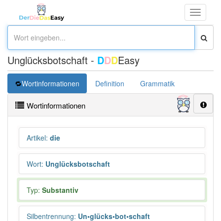
Toggle
navigati
Unglücksbotschaft -
D
D
D
Easy
Wortinformationen
Definition
Grammatik
Synonym
Wortinformationen
Artikel
:
die
Wort
:
Unglücksbotschaft
Typ:
Substantiv
Silbentrennung
:
Un•glücks•bot•schaft