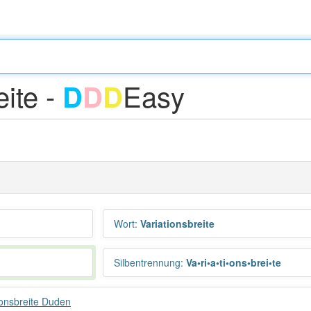
eite -
Easy
D
D
D
Wort
:
Variationsbreite
Silbentrennung
:
Va•ri•a•ti•ons•brei•te
ionsbreite Duden