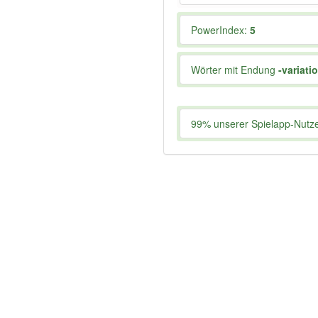
PowerIndex:
5
Wörter mit Endung
-variati
99% unserer Spielapp-Nutzer