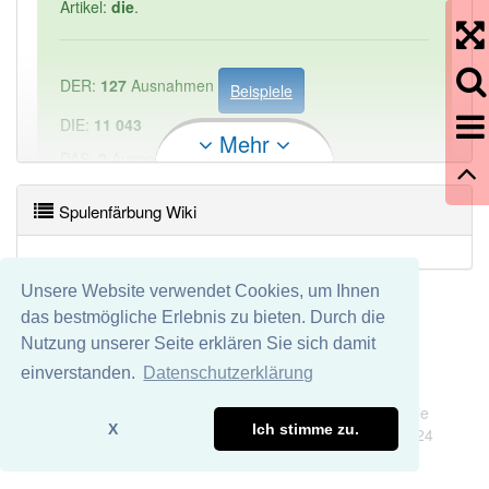
Artikel:
die
.
DER:
127
Ausnahmen
Beispiele
DIE:
11 043
Mehr
DAS:
2
Ausnahmen
Beispiele
Spulenfärbung Wiki
PowerIndex:
1
Häufigkeit: 2 von 10
Unsere Website verwendet Cookies, um Ihnen
das bestmögliche Erlebnis zu bieten. Durch die
Wörter mit Endung
-spulenfärbung
aber mit einem
Nutzung unserer Seite erklären Sie sich damit
anderen Artikel: -1
einverstanden.
Datenschutzerklärung
Impressum
Datenschutz
Wir übernehmen keine Garantie und keine Haftung für die
90% unserer Spielapp-Nutzer haben den Artikel
X
Ich stimme zu.
Richtigkeit und Vollständigkeit dieser Seite. DDDEasy 2024
korrekt erraten.