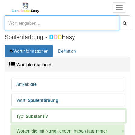
Toggle
navigati
Spulenfärbung -
D
D
D
Easy
Wortinformationen
Definition
Wortinformationen
Artikel
:
die
Wort
:
Spulenfärbung
Typ:
Substantiv
×
Wörter, die mit "-
ung
" enden, haben fast immer